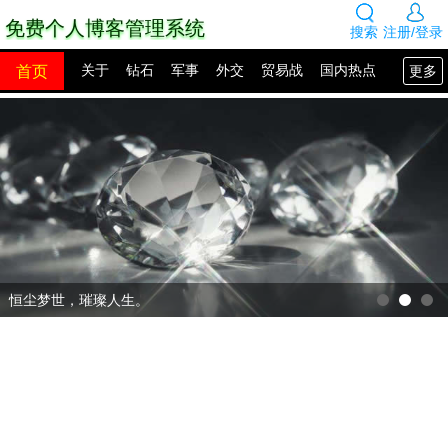
免费个人博客管理系统
搜索
注册/登录
首页
更多
关于
钻石
军事
外交
贸易战
国内热点
国外热点
2100年展望
网站建设
SEO教程
PHP教程
网站模板
源码下载
创业赚钱
网络热点
图片展示
留言板
恒尘梦世，璀璨人生。