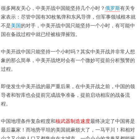
很多网友关心，中美开战中国能坚持几个小时？
俄罗斯
有关专
家表示：尽管中国有30枚氢弹和东风导弹，但军事领域根本就
不是
美国
的对手，中美开战中国只能坚持一个小时，有可能中
国在备战过程中就已经被核弹摧毁。
中美开战中国只能坚持一个小时吗？其实中美开战并非常人想
象的那么简单，中美开战绝对会有一个微妙可提前分析预警的
过程。
即使发生中美开战的最严重后果，在中美开战之前，中国的领
导者和智库也会提前完成战争准备，提前启动相应的战备流
程。
中国地理条件复杂程度和
核武器制造速度
最终决定了中国将是
最后赢家！而地势平坦的美国就麻烦大了，一马平川！和相对
少之又少的人口又都集中在大城市，一个小小的龙卷风都能摧