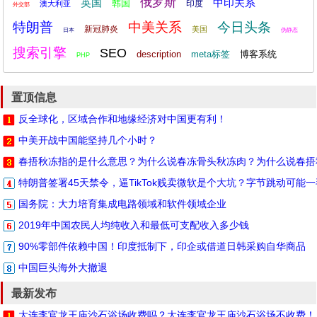
俄罗斯
英国
中印关系
韩国
印度
澳大利亚
外交部
特朗普
中美关系
今日头条
新冠肺炎
美国
日本
伪静态
搜索引擎
SEO
description
meta标签
博客系统
PHP
置顶信息
反全球化，区域合作和地缘经济对中国更有利！
中美开战中国能坚持几个小时？
春捂秋冻指的是什么意思？为什么说春冻骨头秋冻肉？为什么说春捂
特朗普签署45天禁令，逼TikTok贱卖微软是个大坑？字节跳动可能
国务院：大力培育集成电路领域和软件领域企业
2019年中国农民人均纯收入和最低可支配收入多少钱
90%零部件依赖中国！印度抵制下，印企或借道日韩采购自华商品
中国巨头海外大撤退
最新发布
大连李官龙王庙沙石浴场收费吗？大连李官龙王庙沙石浴场不收费！