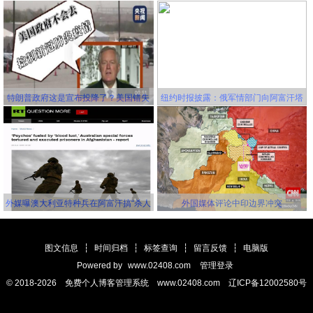
国将成为世界第一大经济体
更有利！
特朗普政府这是宣布投降了？美国错失
纽约时报披露：俄军情部门向阿富汗塔
延缓新冠病毒传播的机会，并且还要一
利班关联组织秘密提供赏金，鼓励他们
错再错！
击杀美军
外媒曝澳大利亚特种兵在阿富汗搞“杀人
外国媒体评论中印边界冲突
竞赛” 英美士兵更离谱
图文信息
┆
时间归档
┆
标签查询
┆
留言反馈
┆
电脑版
Powered by
www.02408.com
管理登录
© 2018-2026 免费个人博客管理系统 www.02408.com 辽ICP备12002580号