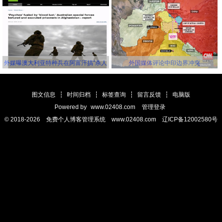
错再错！
击杀美军
外媒曝澳大利亚特种兵在阿富汗搞“杀人
外国媒体评论中印边界冲突
竞赛” 英美士兵更离谱
图文信息
┆
时间归档
┆
标签查询
┆
留言反馈
┆
电脑版
Powered by
www.02408.com
管理登录
© 2018-2026 免费个人博客管理系统 www.02408.com 辽ICP备12002580号