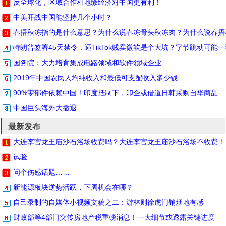
反全球化，区域合作和地缘经济对中国更有利！
中美开战中国能坚持几个小时？
春捂秋冻指的是什么意思？为什么说春冻骨头秋冻肉？为什么说春捂
特朗普签署45天禁令，逼TikTok贱卖微软是个大坑？字节跳动可能
国务院：大力培育集成电路领域和软件领域企业
2019年中国农民人均纯收入和最低可支配收入多少钱
90%零部件依赖中国！印度抵制下，印企或借道日韩采购自华商品
中国巨头海外大撤退
最新发布
大连李官龙王庙沙石浴场收费吗？大连李官龙王庙沙石浴场不收费！
试验
问个伤感话题……
新能源板块逆势活跃，下周机会在哪？
自己录制的自媒体小视频文稿之二：游林则徐虎门销烟地有感
财政部等4部门突传房地产税重磅消息！一大细节或透露关键进度