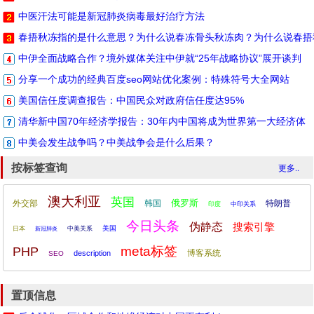
中医汗法可能是新冠肺炎病毒最好治疗方法
春捂秋冻指的是什么意思？为什么说春冻骨头秋冻肉？为什么说春捂
中伊全面战略合作？境外媒体关注中伊就“25年战略协议”展开谈判
分享一个成功的经典百度seo网站优化案例：特殊符号大全网站
美国信任度调查报告：中国民众对政府信任度达95%
清华新中国70年经济学报告：30年内中国将成为世界第一大经济体
中美会发生战争吗？中美战争会是什么后果？
按标签查询
更多..
澳大利亚
英国
俄罗斯
外交部
韩国
特朗普
印度
中印关系
今日头条
伪静态
搜索引擎
美国
日本
中美关系
新冠肺炎
meta标签
PHP
博客系统
description
SEO
置顶信息