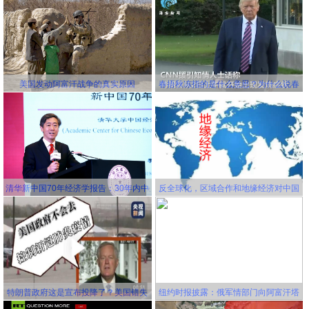
美国发动阿富汗战争的真实原因
春捂秋冻指的是什么意思？为什么说春
冻骨头秋冻肉？为什么说春捂秋冻不生
杂病
清华新中国70年经济学报告：30年内中
反全球化，区域合作和地缘经济对中国
国将成为世界第一大经济体
更有利！
特朗普政府这是宣布投降了？美国错失
纽约时报披露：俄军情部门向阿富汗塔
延缓新冠病毒传播的机会，并且还要一
利班关联组织秘密提供赏金，鼓励他们