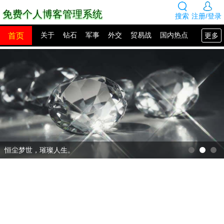
免费个人博客管理系统
搜索
注册/登录
首页
更多
关于
钻石
军事
外交
贸易战
国内热点
国外热点
2100年展望
网站建设
SEO教程
PHP教程
网站模板
源码下载
创业赚钱
网络热点
图片展示
留言板
恒尘梦世，璀璨人生。