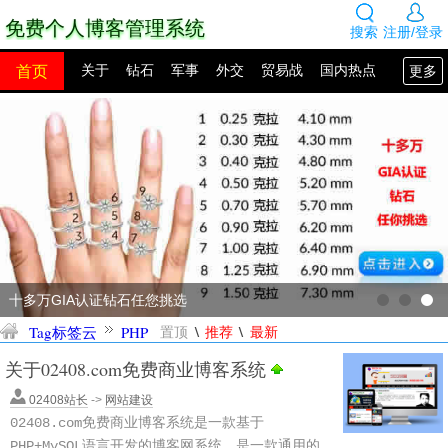
免费个人博客管理系统
搜索
注册/登录
首页
更多
关于
钻石
军事
外交
贸易战
国内热点
国外热点
2100年展望
网站建设
SEO教程
PHP教程
网站模板
源码下载
创业赚钱
网络热点
图片展示
留言板
十多万GIA认证钻石任您挑选
\
\
Tag标签云
PHP
置顶
推荐
最新
关于02408.com免费商业博客系统
02408站长
->
网站建设
02408.com免费商业博客系统是一款基于
PHP+MySQL语言开发的博客网系统，是一款通用的