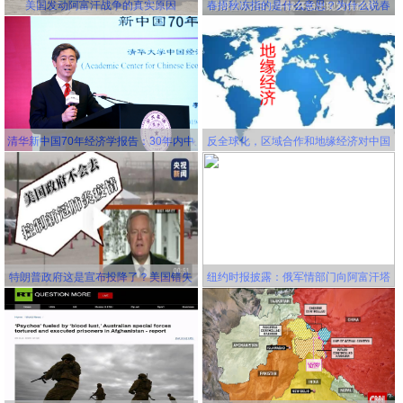
美国发动阿富汗战争的真实原因
春捂秋冻指的是什么意思？为什么说春
冻骨头秋冻肉？为什么说春捂秋冻不生
杂病
清华新中国70年经济学报告：30年内中
反全球化，区域合作和地缘经济对中国
国将成为世界第一大经济体
更有利！
特朗普政府这是宣布投降了？美国错失
纽约时报披露：俄军情部门向阿富汗塔
延缓新冠病毒传播的机会，并且还要一
利班关联组织秘密提供赏金，鼓励他们
错再错！
击杀美军