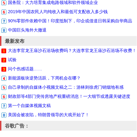
国务院：大力培育集成电路领域和软件领域企业
2019年中国农民人均纯收入和最低可支配收入多少钱
90%零部件依赖中国！印度抵制下，印企或借道日韩采购自华商品
中国巨头海外大撤退
最新发布
大连李官龙王庙沙石浴场收费吗？大连李官龙王庙沙石浴场不收费！
试验
问个伤感话题……
新能源板块逆势活跃，下周机会在哪？
自己录制的自媒体小视频文稿之二：游林则徐虎门销烟地有感
财政部等4部门突传房地产税重磅消息！一大细节或透露关键进度
第一个自媒体视频文稿
美国会被攻陷，特朗普领导的大戏开始了！
谷歌广告：