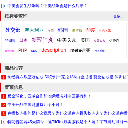
中美会发生战争吗？中美战争会是什么后果？
按标签查询
更多..
外交部
韩国
澳大利亚
印度
俄罗斯
英国
中印关系
新冠肺炎
中美关系
美国
日本
特朗普
伪静态
今日头条
description
meta标签
PHP
SEO
博客系统
搜索引擎
商品推荐
制经典六爪皇冠钻戒 50分到一克拉18K白金戒指 莫桑钻戒指 深圳
置顶信息
反全球化，区域合作和地缘经济对中国更有利！
中美开战中国能坚持几个小时？
春捂秋冻指的是什么意思？为什么说春冻骨头秋冻肉？为什么说春捂
特朗普签署45天禁令，逼TikTok贱卖微软是个大坑？字节跳动可能