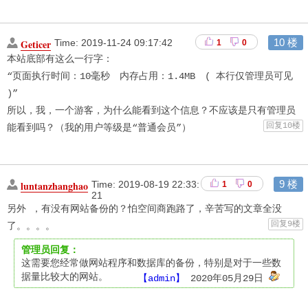
10 楼
Geticer
Time:
2019-11-24 09:17:42
1
0
本站底部有这么一行字：

“页面执行时间：10毫秒　内存占用：1.4MB　( 本行仅管理员可见 
)”

所以，我，一个游客，为什么能看到这个信息？不应该是只有管理员
回复10楼
能看到吗？（我的用户等级是“普通会员”）　　
9 楼
luntanzhanghao
Time:
2019-08-19 22:33:
1
0
21
另外 ，有没有网站备份的？怕空间商跑路了，辛苦写的文章全没
回复9楼
了。。。。　　
管理员回复：
这需要您经常做网站程序和数据库的备份，特别是对于一些数
据量比较大的网站。 
【admin】
2020年05月29日