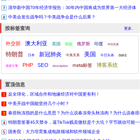
清华新中国70年经济学报告：30年内中国将成为世界第一大经济体
中美会发生战争吗？中美战争会是什么后果？
按标签查询
更多..
澳大利亚
外交部
英国
俄罗斯
印度
韩国
中印关系
特朗普
美国
新冠肺炎
日本
中美关系
今日头条
伪静态
PHP
博客系统
SEO
meta标签
搜索引擎
description
置顶信息
反全球化，区域合作和地缘经济对中国更有利！
中美开战中国能坚持几个小时？
春捂秋冻指的是什么意思？为什么说春冻骨头秋冻肉？为什么说春捂
特朗普签署45天禁令，逼TikTok贱卖微软是个大坑？字节跳动可能
国务院：大力培育集成电路领域和软件领域企业