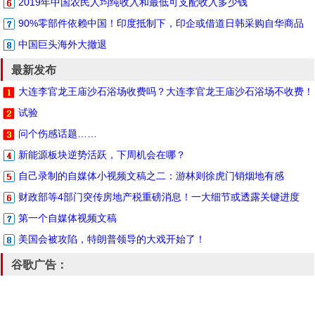
2019年中国农民人均纯收入和最低可支配收入多少钱
90%零部件依赖中国！印度抵制下，印企或借道日韩采购自华商品
中国巨头海外大撤退
最新发布
大连李官龙王庙沙石浴场收费吗？大连李官龙王庙沙石浴场不收费！
试验
问个伤感话题……
新能源板块逆势活跃，下周机会在哪？
自己录制的自媒体小视频文稿之二：游林则徐虎门销烟地有感
财政部等4部门突传房地产税重磅消息！一大细节或透露关键进度
第一个自媒体视频文稿
美国会被攻陷，特朗普领导的大戏开始了！
谷歌广告：