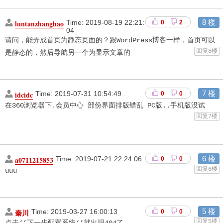
8 楼
luntanzhanghao
Time:
2019-08-19 22:21:
0
2
04
请问，能弄成首页为静态页面的？跟WordPress博客一样，首页可以
回复8楼
是静态的，然后导航另一个为显示文章的　　
7 楼
idcidc
Time:
2019-07-31 10:54:49
0
0
在360浏览器下.会员中心 部份界面排版错乱 PC版..手机版没试　
回复7楼
6 楼
a0711215853
Time:
2019-07-21 22:24:06
0
0
回复6楼
uuu　　
5 楼
秦川
Time:
2019-03-27 16:00:13
0
0
回复5楼
点击‘’下一步配置系统‘’就出现404了　　