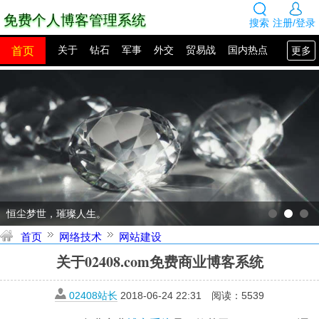
免费个人博客管理系统
搜索
注册/登录
首页
更多
关于
钻石
军事
外交
贸易战
国内热点
国外热点
2100年展望
网站建设
SEO教程
PHP教程
网站模板
源码下载
创业赚钱
网络热点
图片展示
留言板
恒尘梦世，璀璨人生。
首页
网络技术
网站建设
关于02408.com免费商业博客系统
02408站长
2018-06-24 22:31
阅读：
5539