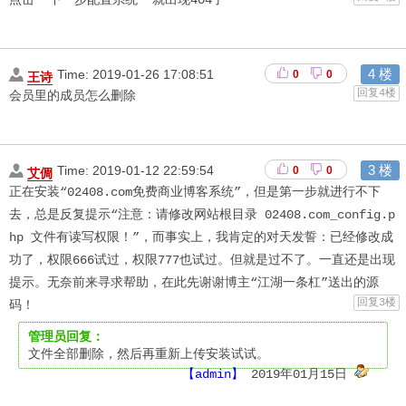
4 楼
王诗
Time:
2019-01-26 17:08:51
0
0
回复4楼
会员里的成员怎么删除　　
3 楼
艾倜
Time:
2019-01-12 22:59:54
0
0
正在安装“02408.com免费商业博客系统”，但是第一步就进行不下
去，总是反复提示“注意：请修改网站根目录 02408.com_config.p
hp 文件有读写权限！”，而事实上，我肯定的对天发誓：已经修改成
功了，权限666试过，权限777也试过。但就是过不了。一直还是出现
提示。无奈前来寻求帮助，在此先谢谢博主“江湖一条杠”送出的源
回复3楼
码！　　
管理员回复：
文件全部删除，然后再重新上传安装试试。 
【admin】
2019年01月15日