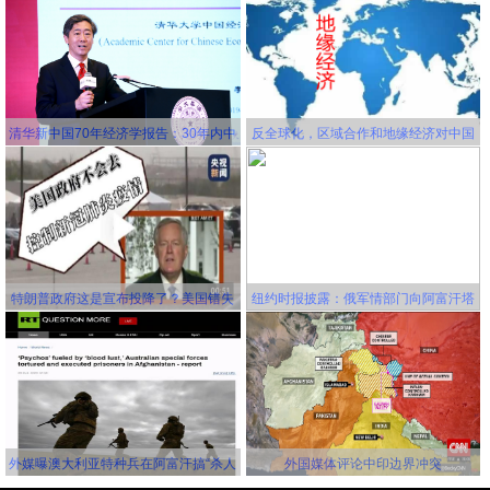
杂病
清华新中国70年经济学报告：30年内中
反全球化，区域合作和地缘经济对中国
国将成为世界第一大经济体
更有利！
特朗普政府这是宣布投降了？美国错失
纽约时报披露：俄军情部门向阿富汗塔
延缓新冠病毒传播的机会，并且还要一
利班关联组织秘密提供赏金，鼓励他们
错再错！
击杀美军
外媒曝澳大利亚特种兵在阿富汗搞“杀人
外国媒体评论中印边界冲突
竞赛” 英美士兵更离谱