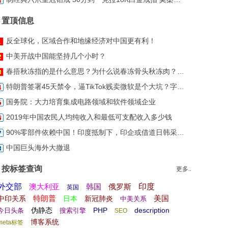
置顶信息
反全球化，区域合作和地缘经济对中国更有利！
中美开战中国能坚持几个小时？
春捂秋冻指的是什么意思？为什么说春冻骨头秋冻肉？为什么说春捂秋
特朗普签署45天禁令，逼TikTok贱卖微软是个大坑？字节跳动可能一
国务院：大力培育集成电路领域和软件领域企业
2019年中国农民人均纯收入和最低可支配收入多少钱
90%零部件依赖中国！印度抵制下，印企或借道日韩采购自华商品
中国巨头海外大撤退
按标签查询
更多..
外交部
澳大利亚
韩国
俄罗斯
印度
英国
特朗普
美国
中印关系
日本
新冠肺炎
中美关系
伪静态
PHP
description
今日头条
搜索引擎
SEO
博客系统
meta标签