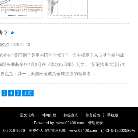
胁？
闻热点
2020-06-13
家笔者在“美国到了尊重中国的时候了”一文中揭示了来自基辛格的战
前国务卿基辛格4月3日在《华尔街日报》刊文，“新冠病毒大流行将
要点是：其一，美国应该成为全球抗疫的领导者...
3
4
5
末页
图文信息
┆
时间归档
┆
标签查询
┆
留言反馈
┆
手机版
Powered by
www.02408.com
管理登录
© 2018-2026 免费个人博客管理系统 www.02408.com 辽ICP备12002580号