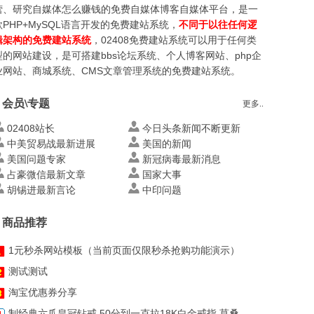
营、研究自媒体怎么赚钱的免费自媒体博客自媒体平台，是一
款PHP+MySQL语言开发的免费建站系统，
不同于以往任何逻
辑架构的免费建站系统
，02408免费建站系统可以用于任何类
型的网站建设，是可搭建bbs论坛系统、个人博客网站、php企
业网站、商城系统、CMS文章管理系统的免费建站系统。
会员\专题
更多..
02408站长
今日头条新闻不断更新
中美贸易战最新进展
美国的新闻
美国问题专家
新冠病毒最新消息
占豪微信最新文章
国家大事
胡锡进最新言论
中印问题
商品推荐
1元秒杀网站模板（当前页面仅限秒杀抢购功能演示）
测试测试
淘宝优惠券分享
制经典六爪皇冠钻戒 50分到一克拉18K白金戒指 莫桑钻戒指 深圳钻