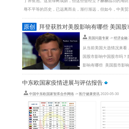
了养鱼池。这里绿树成荫，但这些曾经立下赫赫战功的海防
辱不平等的历史，已远离而去，渐行渐远，但如今，中美贸
原创
拜登获胜对美股影响有哪些 美国
美国问题专家
->
经济金融
从当前美国大选情况来看
国股市影响中国股市吗？
影响有哪些 美国股市影响
中东欧国家疫情进展与评估报告
中国中东欧国家智库合作网络
->
医疗健康资讯
2020-05-30