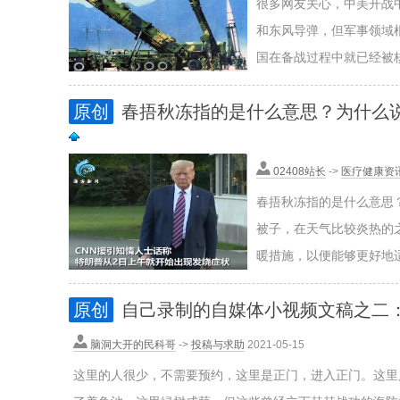
很多网友关心，中美开战
和东风导弹，但军事领域
国在备战过程中就已经被核
原创
春捂秋冻指的是什么意思？为什么
02408站长
->
医疗健康资
春捂秋冻指的是什么意思
被子，在天气比较炎热的
暖措施，以便能够更好地适
原创
自己录制的自媒体小视频文稿之二
脑洞大开的民科哥
->
投稿与求助
2021-05-15
这里的人很少，不需要预约，这里是正门，进入正门。这里