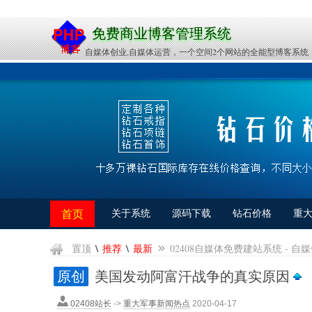
02408自媒体免费建站系统
免费商业博客管理系统
博客、文章系统、商城、企业网站、个性化论坛等随心变
自媒体创业,自媒体运营，一个空间2个网站的全能型博客系统
个人博客系统免费下载
教你自媒体怎么赚钱的免费自媒体博客自媒体平台
首页
关于系统
源码下载
钻石价格
重
网站模板
创业赚钱
网络热点
图片展示
\
\
置顶
推荐
最新
02408自媒体免费建站系统 -
原创
美国发动阿富汗战争的真实原因
02408站长
->
重大军事新闻热点
2020-04-17