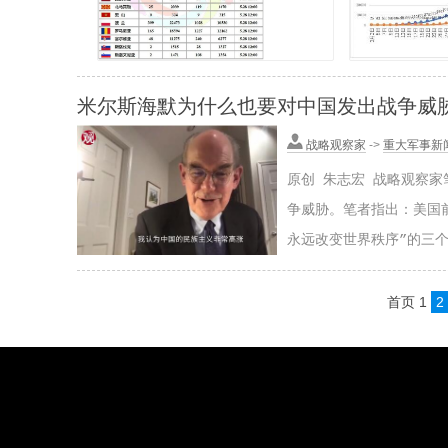
米尔斯海默为什么也要对中国发出战争威
战略观察家
->
重大军事新
原创 朱志宏 战略观察
争威胁。笔者指出：美国
永远改变世界秩序”的三个
首页
1
2