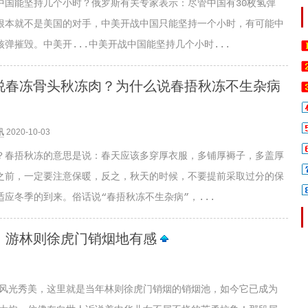
中国能坚持几个小时？俄罗斯有关专家表示：尽管中国有30枚氢弹
根本就不是美国的对手，中美开战中国只能坚持一个小时，有可能中
弹摧毁。中美开...中美开战中国能坚持几个小时...
说春冻骨头秋冻肉？为什么说春捂秋冻不生杂病
讯
2020-10-03
？春捂秋冻的意思是说：春天应该多穿厚衣服，多铺厚褥子，多盖厚
之前，一定要注意保暖，反之，秋天的时候，不要提前采取过分的保
应冬季的到来。俗话说“春捂秋冻不生杂病”，...
：游林则徐虎门销烟地有感
风光秀美，这里就是当年林则徐虎门销烟的销烟池，如今它已成为