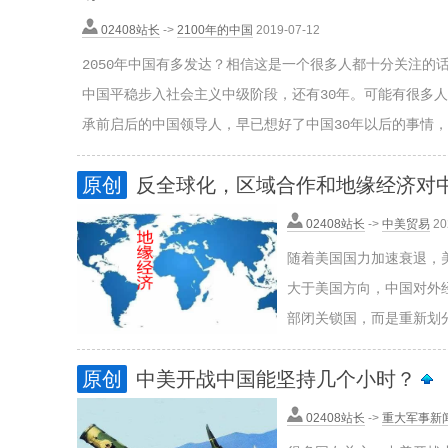
02408站长
->
2100年的中国
2019-07-12
2050年中国有多发达？相信这是一个很多人都十分关注的话
中国平稳步入社会主义中级阶段，还有30年。可能有很多
承前启后的中国领导人，早已想好了中国30年以后的事情，并
原创
反全球化，区域合作和地缘经济对
02408站长
->
中美贸易
20
随着美国国力加速衰退，
大于美国方向，中国对外
部闭关锁国，而是重新划分
原创
中美开战中国能坚持几个小时？
02408站长
->
重大军事新